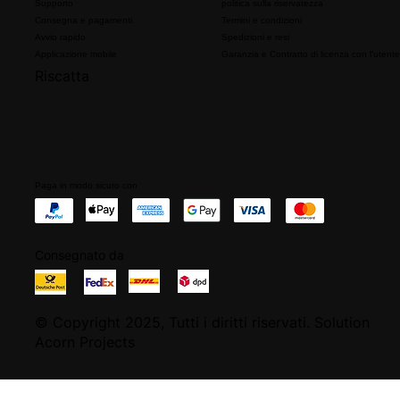
Supporto
politica sulla riservatezza
Consegna e pagamenti
Termini e condizioni
Avvio rapido
Spedizioni e resi
Applicazione mobile
Garanzia e Contratto di licenza con l'utente
Riscatta
Paga in modo sicuro con
Consegnato da
© Copyright 2025, Tutti i diritti riservati. Solution
Acorn Projects