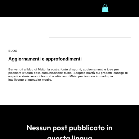
BLOG
Aggiornamenti e approfondimenti
Benvenuti al blog di Mbito, la vostra fonte di spunti, aggiornamenti e idee per
plasmare il futuro della comunicazione fluida. Scoprite novità sui prodotti, consigli di
esperti e storie vere di team che utilizzano Mbito per lavorare in modo più
intelligente e interagire meglio.
Nessun post pubblicato in
questa lingua