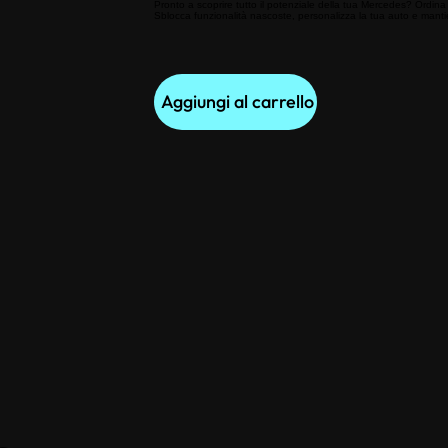
Pronto a scoprire tutto il potenziale della tua Mercedes? Ordin
Sblocca funzionalità nascoste, personalizza la tua auto e mantieni
Aggiungi al carrello