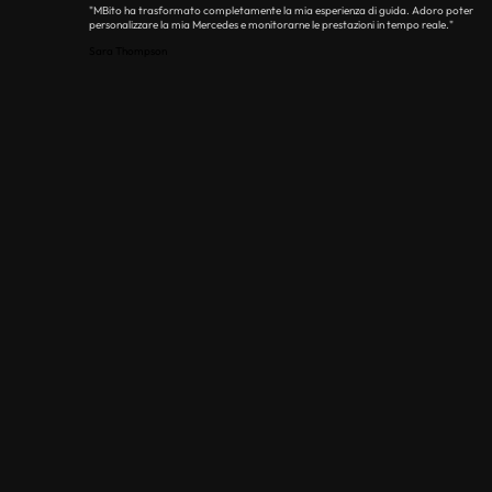
"MBito ha trasformato completamente la mia esperienza di guida. Adoro poter
personalizzare la mia Mercedes e monitorarne le prestazioni in tempo reale."
Sara Thompson