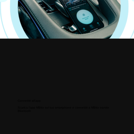
Connettiti all'app
Scarica l'app MBito sul tuo smartphone e connettiti a MBito tramite
Bluetooth