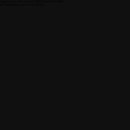
a oggi stesso il tuo scanner OBD Bluetooth MBito.
 prestazioni ottimali con facilità.