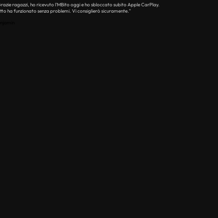
razie ragazzi, ho ricevuto l'MBito oggi e ho sbloccato subito Apple CarPlay.
tto ha funzionato senza problemi. Vi consiglierò sicuramente."
njamin