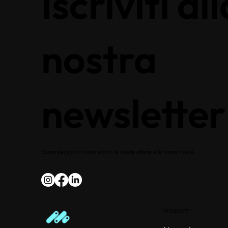
Iscriviti all
nostra
newsletter
Scopri per primo i nostri sconti, le nostre offerte e le nostre novità.
PRODOTTI