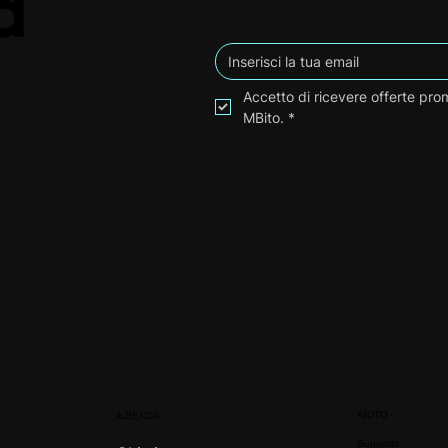
a
Accetto di ricevere offerte prom
MBito.
*
AIUTO
AZIENDA
Supporto