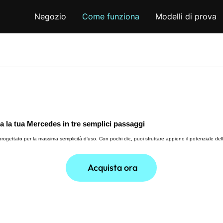
Negozio
Come funziona
Modelli di prova
a la tua Mercedes in tre semplici passaggi
ogettato per la massima semplicità d'uso. Con pochi clic, puoi sfruttare appieno il potenziale de
Acquista ora