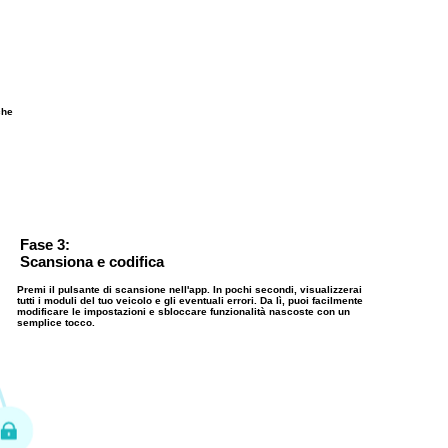
che
Fase 3:
Scansiona e codifica
Premi il pulsante di scansione nell'app. In pochi secondi, visualizzerai
tutti i moduli del tuo veicolo e gli eventuali errori. Da lì, puoi facilmente
modificare le impostazioni e sbloccare funzionalità nascoste con un
semplice tocco.