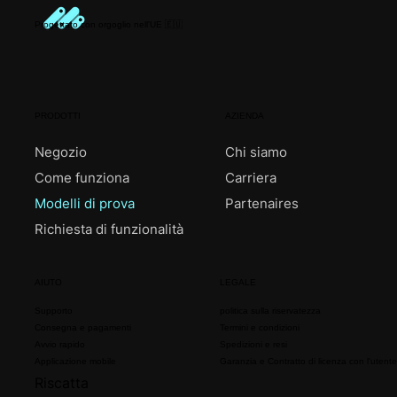
Progettato con orgoglio nell'UE 🇪🇺
PRODOTTI
AZIENDA
Negozio
Chi siamo
Come funziona
Carriera
Modelli di prova
Partenaires
Richiesta di funzionalità
AIUTO
LEGALE
Supporto
politica sulla riservatezza
Consegna e pagamenti
Termini e condizioni
Avvio rapido
Spedizioni e resi
Applicazione mobile
Garanzia e Contratto di licenza con l'utente
Riscatta