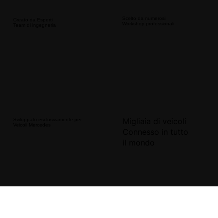
Scelto da numerosi
Creato da Esperti
Workshop professionali
Team di ingegneria
Migliaia di veicoli
Sviluppato esclusivamente per
Veicoli Mercedes
Connesso in tutto
il mondo