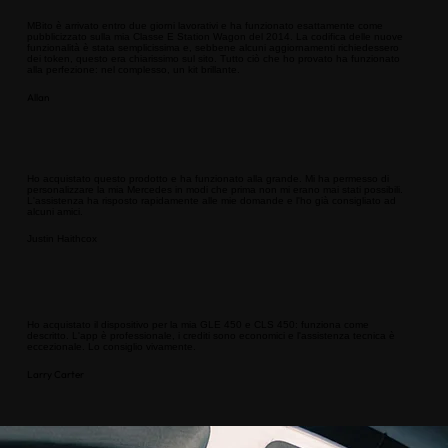
MBito è arrivato entro due giorni lavorativi e ha funzionato esattamente come
pubblicizzato sulla mia Classe E Station Wagon del 2014. La codifica delle nuove
funzionalità è stata semplicissima e, sebbene alcuni aggiornamenti richiedessero
dei token, questo era chiarissimo sul sito. Tutto ciò che ho provato ha funzionato
alla perfezione: nel complesso, un kit brillante.
Allan
Ho acquistato questo prodotto e ha funzionato alla grande. Mi ha permesso di
personalizzare la mia Mercedes in modi che prima non mi erano mai stati possibili.
L'assistenza ha risposto rapidamente alle mie domande e l'ho già consigliato ad
alcuni amici.
Justin Haithcox
Ho acquistato il dispositivo per la mia GLE 450 e CLS 450: funziona come
descritto. L'app è professionale, i crediti sono economici e l'assistenza tecnica è
eccezionale. Lo consiglio vivamente.
Larry Carter