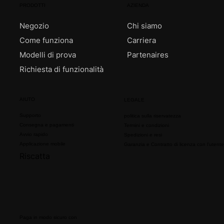
PRODOTTI
AZIENDA
Negozio
Chi siamo
Come funziona
Carriera
Modelli di prova
Partenaires
Richiesta di funzionalità
AIUTO
LEGALE
Supporto
politica sulla riservatezza
Consegna e pagamenti
Termini e condizioni
Avvio rapido
Spedizioni e resi
Applicazione mobile
Garanzia e Contratto di licenza con l'utente
Riscatta
Paga in modo sicuro con