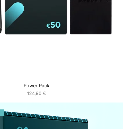
Power Pack
Prezzo
124,90 €
y