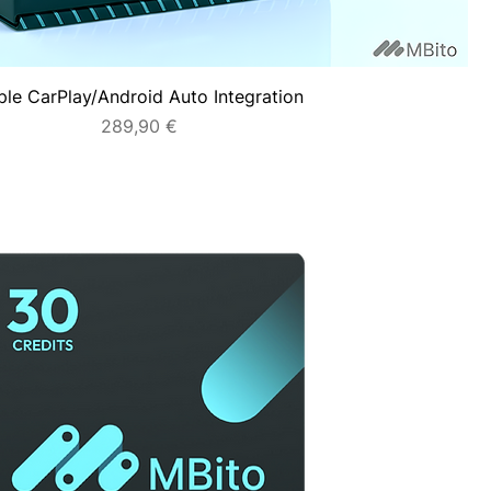
le CarPlay/Android Auto Integration
Prezzo
289,90 €