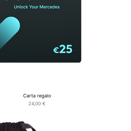
Carta regalo
Prezzo
24,00 €