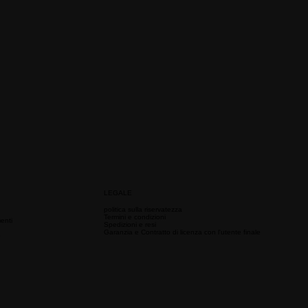
LEGALE
politica sulla riservatezza
Termini e condizioni
enti
Spedizioni e resi
Garanzia e Contratto di licenza con l'utente finale
e