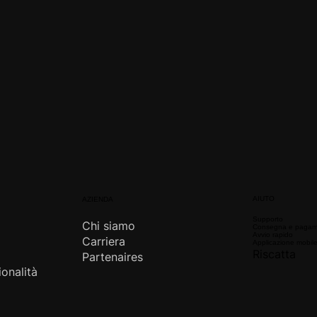
AIUTO
AZIENDA
Supporto
Chi siamo
Consegna e pagam
Avvio rapido
Carriera
Applicazione mobil
Riscatta
Partenaires
ionalità