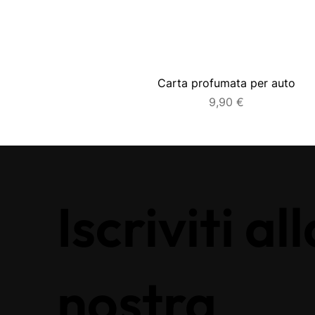
Carta profumata per auto
Prezzo
9,90 €
Iscriviti all
nostra