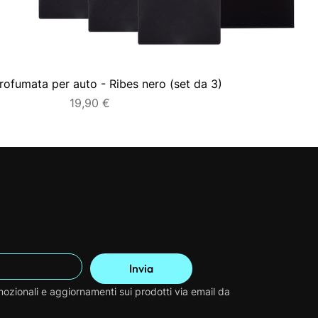
rofumata per auto - Ribes nero (set da 3)
Prezzo
19,90 €
Invia
ozionali e aggiornamenti sui prodotti via email da 