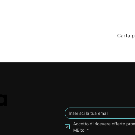
Carta p
a
Accetto di ricevere offerte prom
MBito.
*