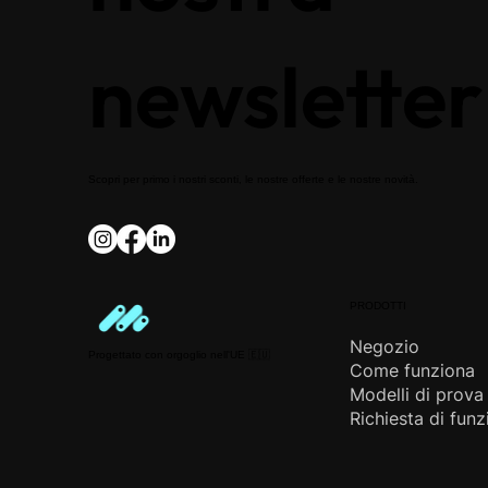
newsletter
Scopri per primo i nostri sconti, le nostre offerte e le nostre novità.
PRODOTTI
Negozio
Progettato con orgoglio nell'UE 🇪🇺
Come funziona
Modelli di prova
Richiesta di funz