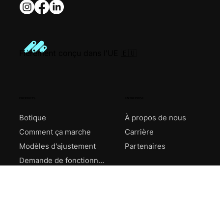
Fièrement conçu dans l'UE 🇪🇺
PRODUITS
ENTREPRISE
Botique
À propos de nous
Comment ça marche
Carrière
Modèles d'ajustement
Partenaires
Demande de fonctionnalité
AIDE
LÉGAL
Soutien
politique de confidentialit
Livraison et paiements
Conditions générales