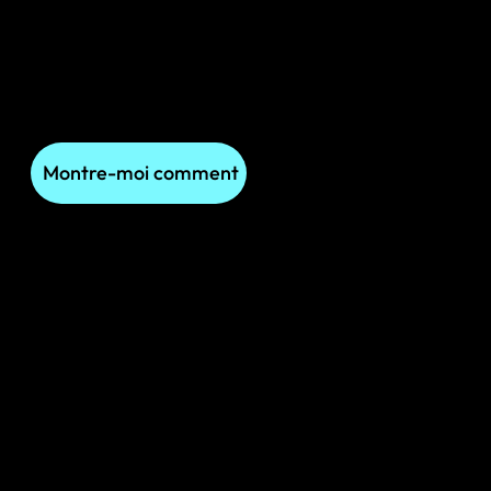
Rejoignez le programme d'affiliation Mbito.
Partagez des solutions OBD premium pour les
conducteurs Mercedes et développez votre
marque, fondée sur l'innovation et la précision.
Montre-moi comment