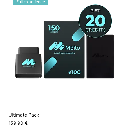
Full experience
Ultimate Pack
Pow
Prix
Prix
159,90 €
124