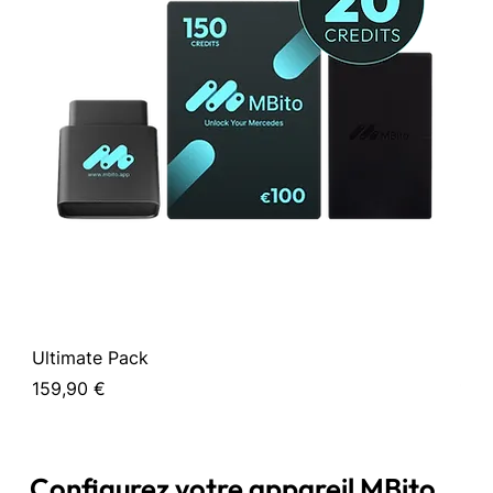
Ultimate Pack
Pow
Prix
Prix
159,90 €
124
Configurez votre appareil MBito