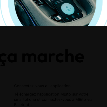
ça marche
Connectez-vous à l'application
Téléchargez l'application MBito sur votre
smartphone et connectez-vous à MBito via
Bluetooth