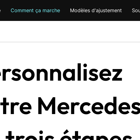
e
Comment ça marche
Modèles d'ajustement
Sou
rsonnalisez
tre Mercede
 trois étapes