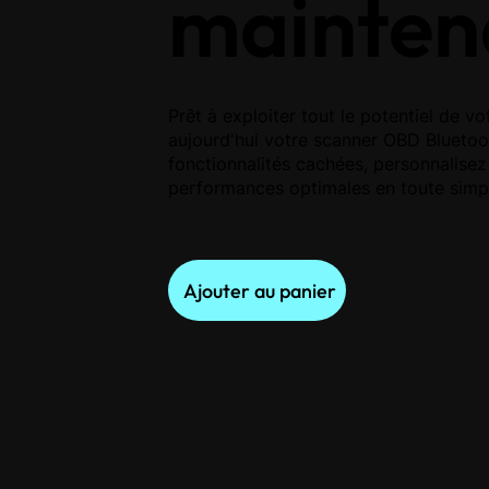
mainten
Prêt à exploiter tout le potentiel de
aujourd'hui votre scanner OBD Blueto
fonctionnalités cachées, personnalisez
performances optimales en toute simpl
Ajouter au panier