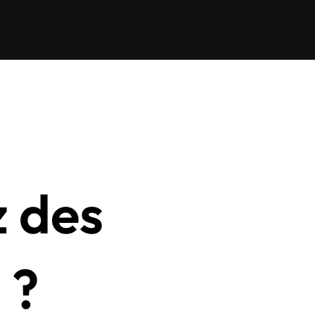
z des
 ?