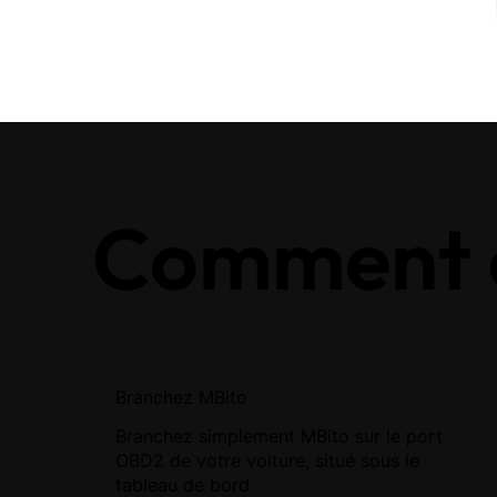
Comment 
Branchez MBito
Branchez simplement MBito sur le port
OBD2 de votre voiture, situé sous le
tableau de bord