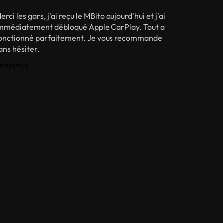
erci les gars, j'ai reçu le MBito aujourd'hui et j'ai
mmédiatement débloqué Apple CarPlay. Tout a
onctionné parfaitement. Je vous recommande
ans hésiter.
enjamin