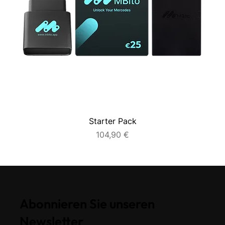
Starter Pack
Preis
104,90 €
Abonnieren Sie unseren
Newsletter