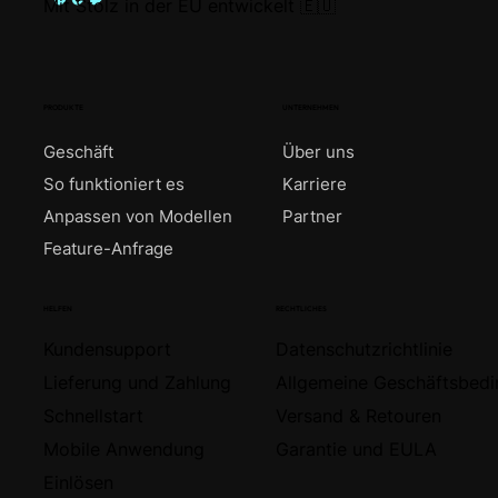
Mit Stolz in der EU entwickelt 🇪🇺
PRODUKTE
UNTERNEHMEN
Geschäft
Über uns
So funktioniert es
Karriere
Anpassen von Modellen
Partner
Feature-Anfrage
HELFEN
RECHTLICHES
Kundensupport
Datenschutzrichtlinie
Lieferung und Zahlung
Allgemeine Geschäftsbed
Schnellstart
Versand & Retouren
Mobile Anwendung
Garantie und EULA
Einlösen