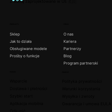
Z dumą zaprojektowane w UE 🇪🇺
PRODUKTY
FIRMA
Sklep
O nas
Jak to działa
Kariera
Obsługiwane modele
Partnerzy
Prośby o funkcje
Blog
Program partnerski
POMOC
PRAWNY
Wsparcie
Polityka prywatności
Dostawa i płatności
Warunki korzystania
Szybki start
Wysyłka i zwroty
Aplikacja mobilna
Gwarancja i umowa EULA
Odkupić