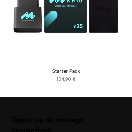
Starter Pack
Cena
104,90 €
Zapisz się do naszego
newslettera