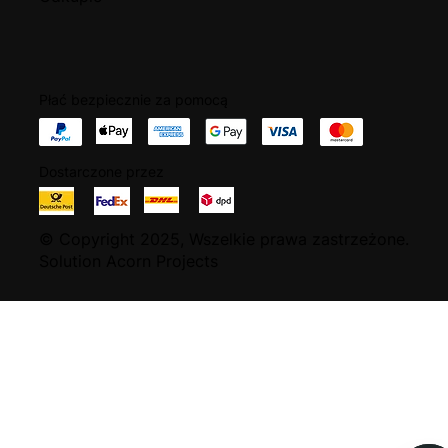
Płać bezpiecznie za pomocą
Dostarczone przez
© Copyright 2025, Wszelkie prawa zastrzeżone.
Solution Acorn Projects