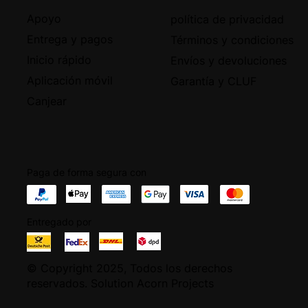
Apoyo
política de privacidad
Entrega y pagos
Términos y condiciones
Inicio rápido
Envíos y devoluciones
Aplicación móvil
Garantía y CLUF
Canjear
Paga de forma segura con
Entregado por
© Copyright 2025, Todos los derechos
reservados. Solution Acorn Projects